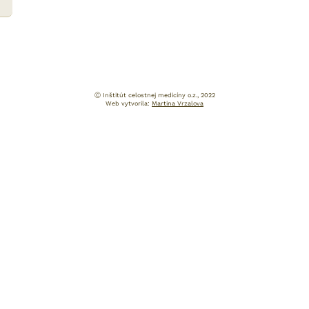
Ⓒ Inštitút celostnej medicíny o.z., 2022
Web vytvorila:
Martina Vrzalova