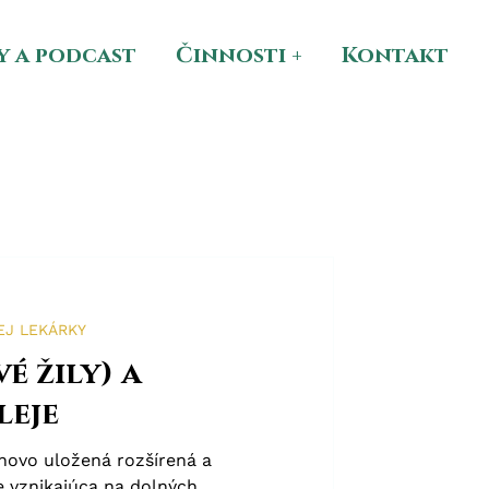
y a podcast
Činnosti +
Kontakt
EJ LEKÁRKY
é žily) a
leje
chovo uložená rozšírená a
ie vznikajúca na dolných