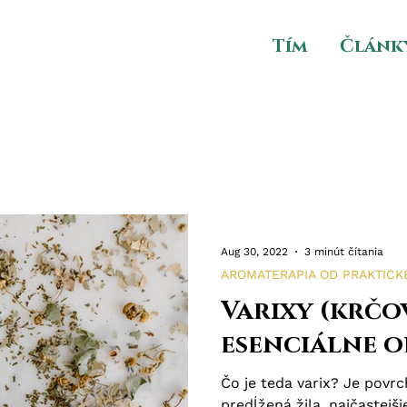
Tím
Článk
Aug 30, 2022
3 minút čítania
AROMATERAPIA OD PRAKTICK
Varixy (krčov
esenciálne o
Čo je teda varix? Je povr
predĺžená žila, najčastejš